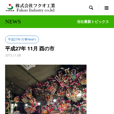

NEWS
当社最新トピックス
平成27年 行事New's
平成27年 11月 酉の市
2015.11.08