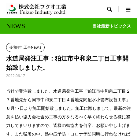

NEWS
当社最新トピックス
令和4年 工事New's
水道局発注工事：狛江市中和泉二丁目工事開
始致しました。
2022.06.17
当社で受注致しました、水道局発注工事「狛江市中和泉二丁目２
７番地先から同市中和泉二丁目４番地先間配水小管布設替工事」
６月17日より施工開始致しました。施工に際しまして、最新の注
意を払い協力会社含め工事の方をなるべく早く終わらせる様に努
力してまいりますので、皆様の御協力を何卒、お願い申し上げま
す。また猛暑の中、熱中症予防・コロナ予防同時に行わなければ